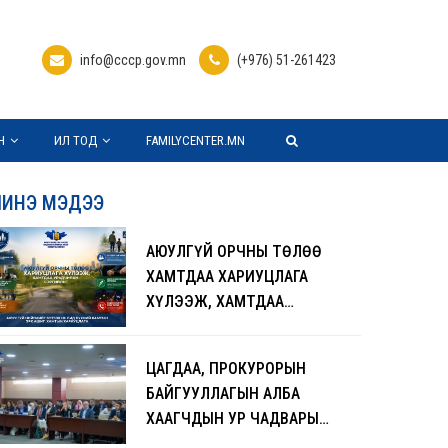
info@cccp.gov.mn
(+976) 51-261423
Н
ИЛ ТОД
FAMILYCENTER.MN
ИНЭ МЭДЭЭ
АЮУЛГҮЙ ОРЧНЫ ТӨЛӨӨ
ХАМТДАА ХАРИУЦЛАГА
ХҮЛЭЭЖ, ХАМТДАА
УРЬДЧИЛАН СЭРГИЙЛЬЕ
ЦАГДАА, ПРОКУРОРЫН
БАЙГУУЛЛАГЫН АЛБА
ХААГЧДЫН УР ЧАДВАРЫГ
ДЭЭШЛҮҮЛЖ,