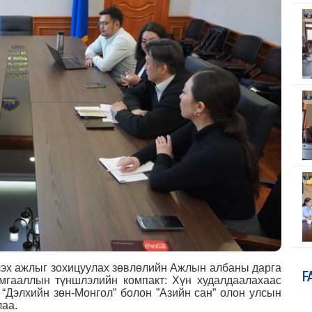
йлэх ажлыг зохицуулах зөвлөлийн Ажлын албаны дарга
F
амгааллын түншлэлийн компакт: Хүн худалдаалахаас
ч “Дэлхийн зөн-Монгол” болон ”Азийн сан” олон улсын
лаа.