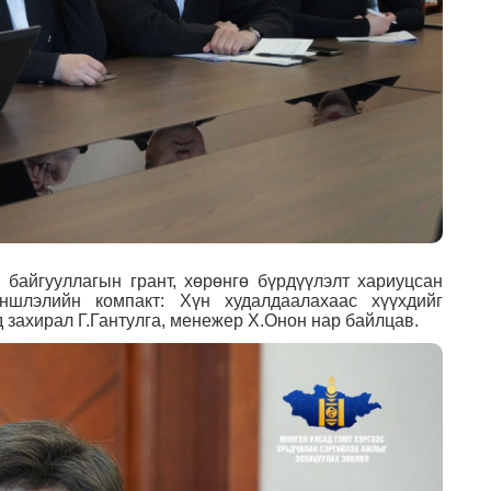
 байгууллагын грант, хөрөнгө бүрдүүлэлт хариуцсан
шлэлийн компакт: Хүн худалдаалахаас хүүхдийг
д захирал Г.Гантулга, менежер Х.Онон нар байлцав.