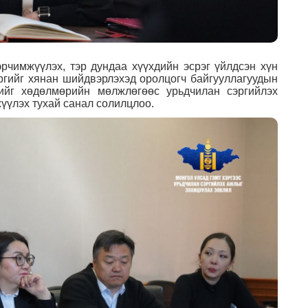
эрчимжүүлэх, тэр дундаа хүүхдийн эсрэг үйлдсэн хүн
эргийг хянан шийдвэрлэхэд оролцогч байгууллагуудын
дийг хөдөлмөрийн мөлжлөгөөс урьдчилан сэргийлэх
жүүлэх тухай санал солилцлоо.