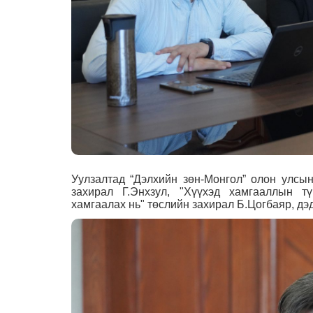
Уулзалтад
“Дэлхийн зөн-Монгол” олон улсын
захирал Г.Энхзул,
"Хүүхэд хамгааллын түн
хамгаалах нь" төслийн захирал Б.Цогбаяр, дэ