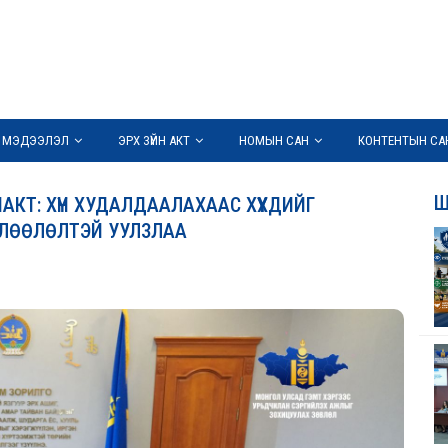
 МЭДЭЭЛЭЛ
ЭРХ ЗҮЙН АКТ
НОМЫН САН
КОНТЕНТЫН СА
Ш
АКТ: ХҮН ХУДАЛДААЛАХААС ХҮҮХДИЙГ
ӨЛӨӨЛӨЛТЭЙ УУЛЗЛАА