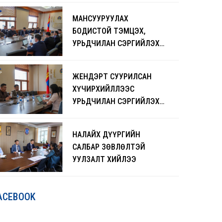
ЧАДАВХЖУУЛАХ СУРГАЛТ
МАНСУУРУУЛАХ
БОЛЖ БАЙНА
БОДИСТОЙ ТЭМЦЭХ,
УРЬДЧИЛАН СЭРГИЙЛЭХ
АЖЛЫГ ЭРЧИМЖҮҮЛНЭ
ЖЕНДЭРТ СУУРИЛСАН
ХҮЧИРХИЙЛЛЭЭС
УРЬДЧИЛАН СЭРГИЙЛЭХ
ЧИГЛЭЛЭЭР САНАЛ
СОЛИЛЦЛОО
НАЛАЙХ ДҮҮРГИЙН
САЛБАР ЗӨВЛӨЛТЭЙ
УУЛЗАЛТ ХИЙЛЭЭ
ACEBOOK