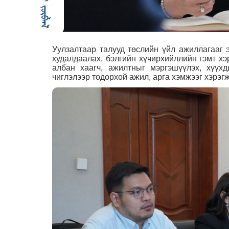
Уулзалтаар талууд төслийн үйл ажиллагааг 
худалдаалах, бэлгийн хүчирхийллийн гэмт х
албан хаагч, ажилтныг мэргэшүүлэх, хүүх
чиглэлээр тодорхой ажил, арга хэмжээг хэрэг