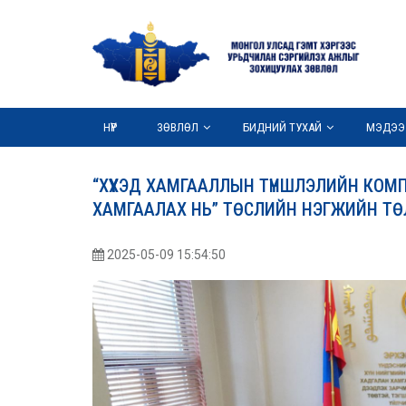
НҮҮР
ЗӨВЛӨЛ
БИДНИЙ ТУХАЙ
МЭДЭЭ
“ХҮҮХЭД ХАМГААЛЛЫН ТҮНШЛЭЛИЙН КОМП
ХАМГААЛАХ НЬ” ТӨСЛИЙН НЭГЖИЙН Т
2025-05-09 15:54:50