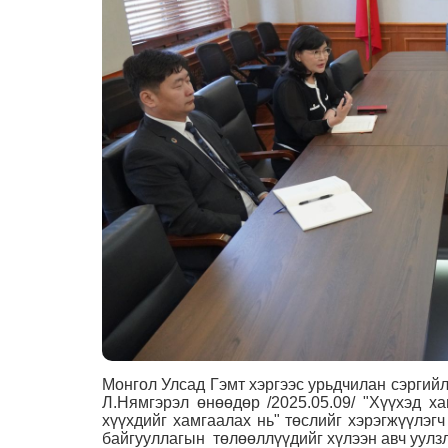
Монгол Улсад Гэмт хэргээс урьдчилан сэрги
Л.Нямгэрэл өнөөдөр /2025.05.09/ "Хүүхэд х
хүүхдийг хамгаалах нь" төслийг хэрэгжүүлэг
байгууллагын төлөөллүүдийг хүлээн авч уулз