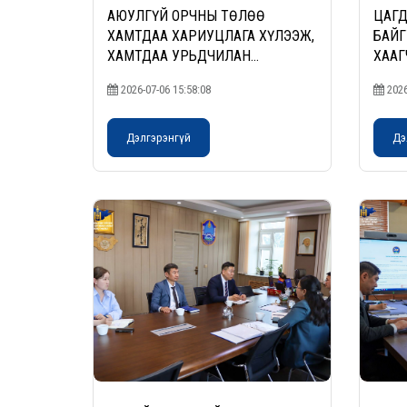
АЮУЛГҮЙ ОРЧНЫ ТӨЛӨӨ
ЦАГД
ХАМТДАА ХАРИУЦЛАГА ХҮЛЭЭЖ,
БАЙГ
ХАМТДАА УРЬДЧИЛАН
ХААГ
СЭРГИЙЛЬЕ
ДЭЭШ
2026-07-06 15:58:08
2026
СУРГ
Дэлгэрэнгүй
Дэ