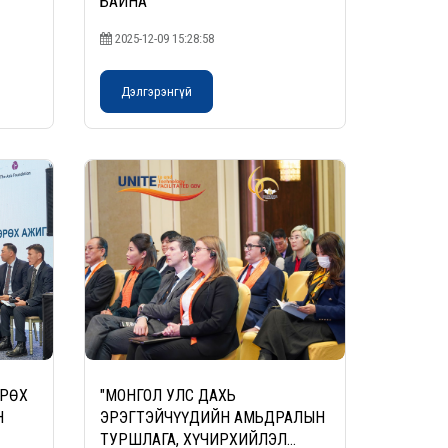
БАЙНА
2025-12-09 15:28:58
Дэлгэрэнгүй
ӨРӨХ
"МОНГОЛ УЛС ДАХЬ
Н
ЭРЭГТЭЙЧҮҮДИЙН АМЬДРАЛЫН
ТУРШЛАГА, ХҮЧИРХИЙЛЭЛ