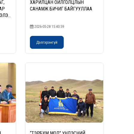
Г,
ХАРИЛЦАН ОЙЛГОЛЦЛЫН
АР
САНАМЖ БИЧИГ БАЙГУУЛЛАА
ЭЭЛЭЛ
БА
2026-05-28 15:40:59
ЙЛЭЭ
Дэлгэрэнгүй
Н
“ТЭРБУМ МОД” ҮНДЭСНИЙ