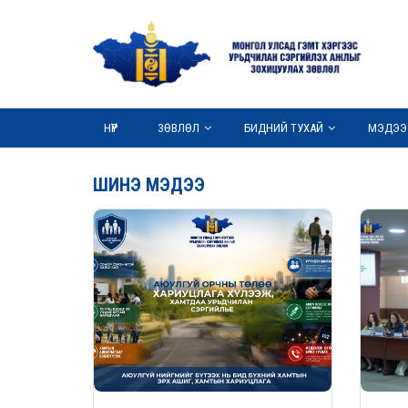
НҮҮР
ЗӨВЛӨЛ
БИДНИЙ ТУХАЙ
МЭДЭЭ
ШИНЭ МЭДЭЭ