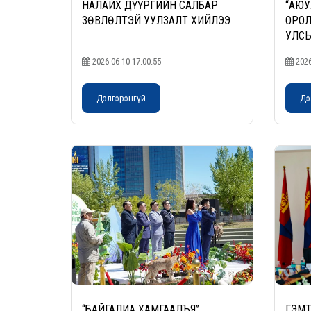
НАЛАЙХ ДҮҮРГИЙН САЛБАР
“АЮУ
ЗӨВЛӨЛТЭЙ УУЛЗАЛТ ХИЙЛЭЭ
ОРОЛ
УЛС
ХЭРЭ
2026-06-10 17:00:55
2026
Дэлгэрэнгүй
Дэ
“БАЙГАЛИА ХАМГААЛЪЯ”
ГЭМТ