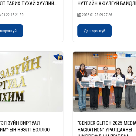
ЛТ ТАВИХ ТУХАЙ ХУУЛИЙН
НУТГИЙН АЮУЛГҮЙ БАЙД
ЭЧИЛСЭН НАЙРУУЛГЫН
ХЭЛТСИЙН ДАРГА, ХУУЛЬ
-01-22 15:21:39
2026-01-22 09:27:26
ИЙН ХЭЛЭЛЦҮҮЛЭГ
САХИУЛАХ БА АЮУЛГҮЙ
ОО
БАЙДЛЫН АТТАШЕ САРА БЕ
МАШЛЫГ ХҮЛЭЭН АВЧ УУЛ
лгэрэнгүй
Дэлгэрэнгүй
ГЭЛ ЗҮЙН ВИРТУАЛ
“GENDER GLITCH 2025 MEDI
ИМ”-ЫН НЭЭЛТ БОЛЛОО
HACKATHON” УРАЛДААНЫ