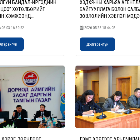
ЛГҮЙ БАЙДАЛ-ИРГЭДИЙН
ХЗДХЯ-НЫ ХАРЬЯА АГЕНТЛА
ЦОО” ХӨТӨЛБӨРИЙГ
БАЙГУУЛЛАГА БОЛОН САЛБ
ЫН ХЭМЖЭЭНД
ЗӨВЛӨЛИЙН ХЭВЛЭЛ МЭД
ГЖҮҮЛНЭ
ХАРИУЦСАН АЖИЛТАН, АЛ
-06-03 16:39:52
2026-05-28 15:44:02
ХААГЧИДТАЙ УУЛЗАЛТ ХИ
лгэрэнгүй
Дэлгэрэнгүй
 ХЭРЭГ, ЗӨРЧЛӨӨС
ГЭМТ ХЭРГЭЭС УРЬДЧИЛА