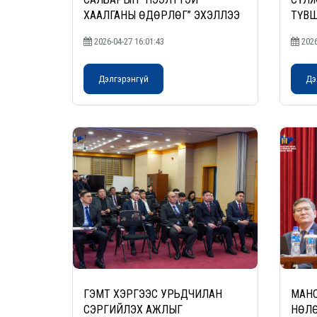
ХААЛГАНЫ ӨДӨРЛӨГ” ЭХЭЛЛЭЭ
ТҮВШ
ЗОГС
2026-04-27 16:01:43
2026
АСУ
АЖЛ
ХЭЛЭ
Дэлгэрэнгүй
Дэ
ГЭМТ ХЭРГЭЭС УРЬДЧИЛАН
МАНС
СЭРГИЙЛЭХ АЖЛЫГ
НӨЛӨ