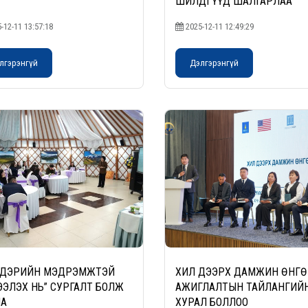
ШИЛДГҮҮД ШАЛГАРЛАА
-12-11 13:57:18
2025-12-11 12:49:29
лгэрэнгүй
Дэлгэрэнгүй
НДЭРИЙН МЭДРЭМЖТЭЙ
ХИЛ ДЭЭРХ ДАМЖИН ӨНГ
ЭЛЭХ НЬ” СУРГАЛТ БОЛЖ
АЖИГЛАЛТЫН ТАЙЛАНГИЙ
НА
ХУРАЛ БОЛЛОО