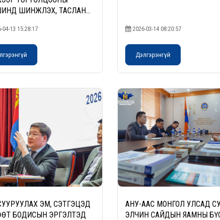
ИНД ШИНЖЛЭХ, ТАСЛАН
ООХ ТӨЛӨВЛӨЛТИЙН
-04-13 15:28:17
2026-03-14 08:20:57
УДЛААРХ ШИНЖЭЭЧДИЙН
ЫН ХЭСГИЙН
ЛЦҮҮЛЭГ” БОЛЖ БАЙНА
лгэрэнгүй
Дэлгэрэнгүй
УУРУУЛАХ ЭМ, СЭТГЭЦЭД
АНУ-ААС МОНГОЛ УЛСАД С
ӨТ БОДИСЫН ЭРГЭЛТЭД
ЭЛЧИН САЙДЫН ЯАМНЫ БҮ