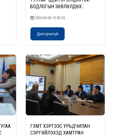
БОДЛОГЫН ЗӨВЛӨЛДӨХ
ХЭЛЭЛЦҮҮЛЭГ” ЗОХИОН
2026-03-06 15:03:35
БАЙГУУЛЛАА
Дэлгэрэнгүй
УУГАА
ГЭМТ ХЭРГЭЭС УРЬДЧИЛАН
С
СЭРГИЙЛЭХЭД ХАМТРАН