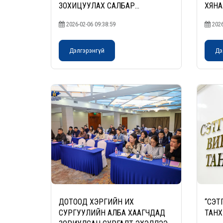
ЗОХИЦУУЛАХ САЛБАР
ХЯНА
ЗӨВЛӨЛИЙН ДАРГА, ГИШҮҮДТЭЙ
ШИН
2026-02-06 09:38:59
2026
УУЛЗАЛТ ХИЙЛЭЭ
ТӨСЛ
БОЛЛ
Дэлгэрэнгүй
Дэ
ДОТООД ХЭРГИЙН ИХ
“СЭТ
СУРГУУЛИЙН АЛБА ХААГЧДАД
ТАНХ