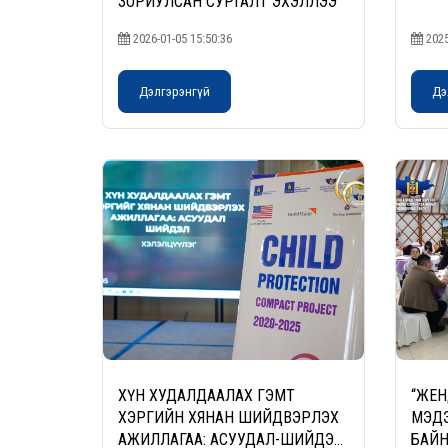
ЗОРИУЛСАН СУРГАЛТ ЭХЭЛЛЭЭ
2026-01-05 15:50:36
2025
Дэлгэрэнгүй
Дэ
ХҮН ХУДАЛДААЛАХ ГЭМТ
“ЖЕ
ХЭРГИЙН ХЯНАН ШИЙДВЭРЛЭХ
МЭДЭ
АЖИЛЛАГАА: АСУУДАЛ-ШИЙДЭЛ
БАЙ