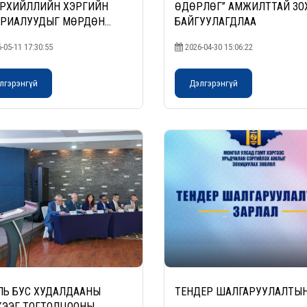
РХИЙЛЛИЙН ХЭРГИЙН
ӨДӨРЛӨГ” АМЖИЛТТАЙ ЗО
ЕРИАЛУУДЫГ МӨРДӨН
БАЙГУУЛАГДЛАА
АХ ЧИГЛЭЛЭЭР СУРГАГЧ
-05-11 17:30:55
2026-04-30 15:06:22
 БЭЛТГЭХ СУРГАЛТ” БОЛЖ
НА
лгэрэнгүй
Дэлгэрэнгүй
ЛЬ БУС ХУДАЛДААНЫ
ТЕНДЕР ШАЛГАРУУЛАЛТЫН
ЭЭГ ТОГТОЛЦООНЫ