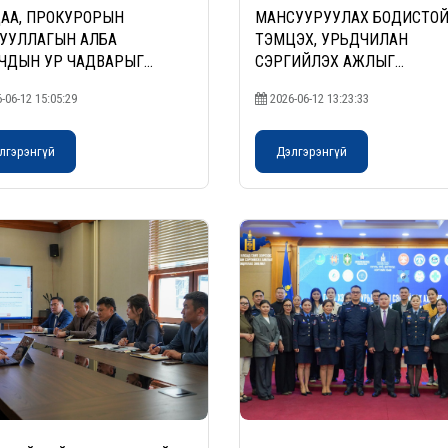
АА, ПРОКУРОРЫН
МАНСУУРУУЛАХ БОДИСТО
УУЛЛАГЫН АЛБА
ТЭМЦЭХ, УРЬДЧИЛАН
ЧДЫН УР ЧАДВАРЫГ
СЭРГИЙЛЭХ АЖЛЫГ
ЛҮҮЛЖ, ЧАДАВХЖУУЛАХ
ЭРЧИМЖҮҮЛНЭ
-06-12 15:05:29
2026-06-12 13:23:33
АЛТ БОЛЖ БАЙНА
лгэрэнгүй
Дэлгэрэнгүй