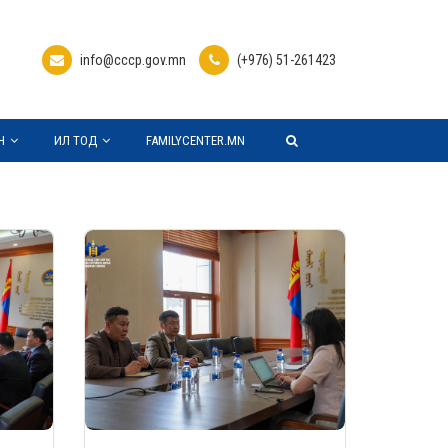
info@cccp.gov.mn
(+976) 51-261423
Н
ИЛ ТОД
FAMILYCENTER.MN