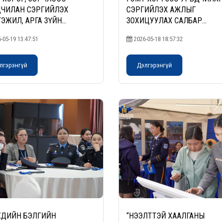
ЧИЛАН СЭРГИЙЛЭХ
СЭРГИЙЛЭХ АЖЛЫГ
ЭЖИЛ, АРГА ЗҮЙН
ЗОХИЦУУЛАХ САЛБАР
ЛЭГ ҮЗҮҮЛЭВ
ЗӨВЛӨЛҮҮДТЭЙ УУЛЗАЛТ
-05-19 13:47:51
2026-05-18 18:57:32
ХИЙЛЭЭ
лгэрэнгүй
Дэлгэрэнгүй
ХДИЙН БЭЛГИЙН
“НЭЭЛТТЭЙ ХААЛГАНЫ