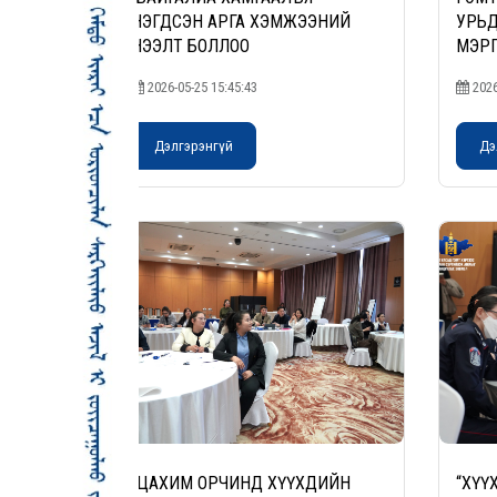
НЭГДСЭН АРГА ХЭМЖЭЭНИЙ
УРЬД
НЭЭЛТ БОЛЛОО
МЭРГ
ДЭМЖ
2026-05-25 15:45:43
2026
Дэлгэрэнгүй
Дэ
“ЦАХИМ ОРЧИНД ХҮҮХДИЙН
“ХҮҮ