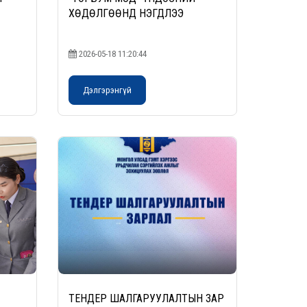
ХӨДӨЛГӨӨНД НЭГДЛЭЭ
2026-05-18 11:20:44
Дэлгэрэнгүй
ТЕНДЕР ШАЛГАРУУЛАЛТЫН ЗАР