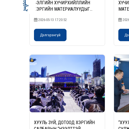
БЭЛГИЙН ХҮЧИРХИЙЛЛИЙН
ХҮЧИ
ХЭРГИЙН МАТЕРИАЛУУДЫГ
МАТ
МӨРДӨН ШАЛГАХ ЧИГЛЭЛЭЭР
ШАЛГ
2026-05-13 17:20:52
2026
СУРГАГЧ БАГШ БЭЛТГЭХ
БАГШ
СУРГАЛТ” АМЖИЛТТАЙ ЗОХИОН
БАЙ
БАЙГУУЛАГДЛАА
Дэлгэрэнгүй
Дэ
ХУУЛЬ ЗҮЙ, ДОТООД ХЭРГИЙН
“ХУУ
САЛБАРЫН “НЭЭЛТТЭЙ
СҮЛЖ