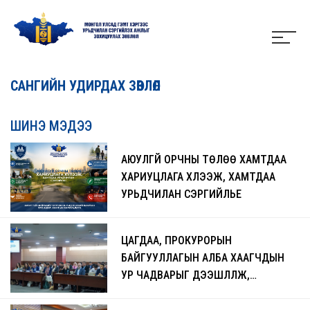
САНГИЙН УДИРДАХ ЗӨВЛӨЛ
ШИНЭ МЭДЭЭ
АЮУЛГҮЙ ОРЧНЫ ТӨЛӨӨ ХАМТДАА
ХАРИУЦЛАГА ХҮЛЭЭЖ, ХАМТДАА
УРЬДЧИЛАН СЭРГИЙЛЬЕ
ЦАГДАА, ПРОКУРОРЫН
БАЙГУУЛЛАГЫН АЛБА ХААГЧДЫН
УР ЧАДВАРЫГ ДЭЭШЛҮҮЛЖ,
ЧАДАВХЖУУЛАХ СУРГАЛТ БОЛЖ
БАЙНА