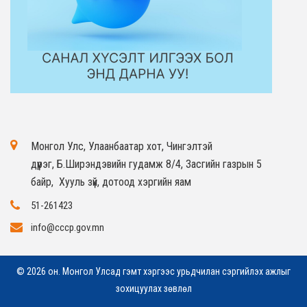
Монгол Улс, Улаанбаатар хот, Чингэлтэй
дүүрэг, Б.Ширэндэвийн гудамж 8/4, Засгийн газрын 5
байр, Хууль зүй, дотоод хэргийн яам
51-261423
info@cccp.gov.mn
© 2026 он. Монгол Улсад гэмт хэргээс урьдчилан сэргийлэх ажлыг
зохицуулах зөвлөл