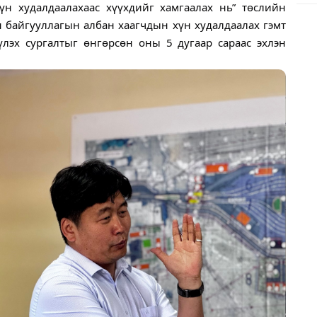
үн худалдаалахаас хүүхдийг хамгаалах нь” төслийн
 байгууллагын албан хаагчдын хүн худалдаалах гэмт
үлэх сургалтыг өнгөрсөн оны 5 дугаар сараас эхлэн