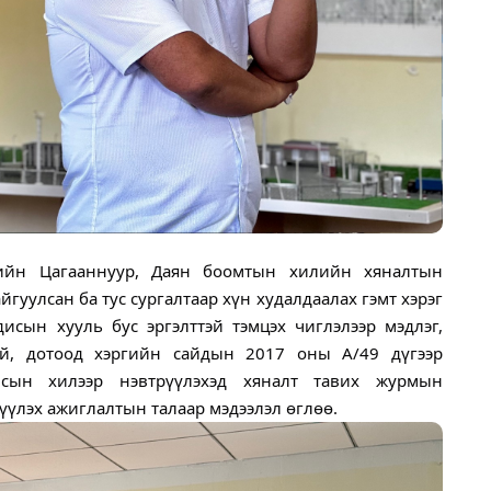
гийн Цагааннуур, Даян боомтын хилийн хяналтын
гуулсан ба тус сургалтаар хүн худалдаалах гэмт хэрэг
дисын хууль бус эргэлттэй тэмцэх чиглэлээр мэдлэг,
үй, дотоод хэргийн сайдын 2017 оны А/49 дүгээр
лсын хилээр нэвтрүүлэхэд хяналт тавих журмын
үүлэх ажиглалтын талаар мэдээлэл өглөө.