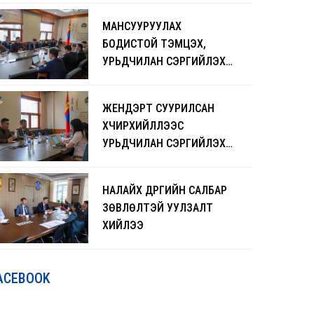
ЧАДАВХЖУУЛАХ СУРГАЛТ
МАНСУУРУУЛАХ
БОЛЖ БАЙНА
БОДИСТОЙ ТЭМЦЭХ,
УРЬДЧИЛАН СЭРГИЙЛЭХ
АЖЛЫГ ЭРЧИМЖҮҮЛНЭ
ЖЕНДЭРТ СУУРИЛСАН
ХҮЧИРХИЙЛЛЭЭС
УРЬДЧИЛАН СЭРГИЙЛЭХ
ЧИГЛЭЛЭЭР САНАЛ
СОЛИЛЦЛОО
НАЛАЙХ ДҮҮРГИЙН САЛБАР
ЗӨВЛӨЛТЭЙ УУЛЗАЛТ
ХИЙЛЭЭ
ACEBOOK