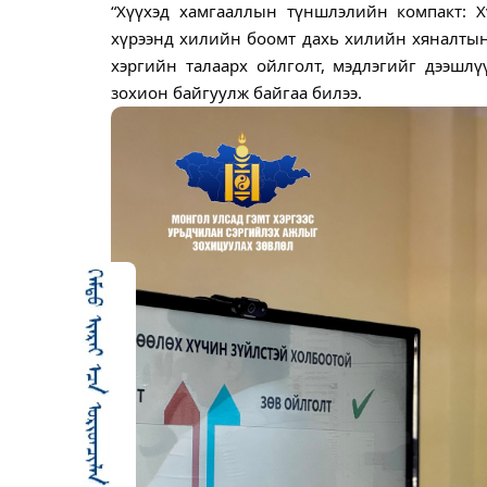
“Хүүхэд хамгааллын түншлэлийн компакт: Х
хүрээнд хилийн боомт дахь хилийн хяналтын
хэргийн талаарх ойлголт, мэдлэгийг дээшлү
зохион байгуулж байгаа билээ.