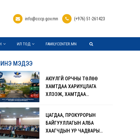
info@cccp.gov.mn
(+976) 51-261423
Н
ИЛ ТОД
FAMILYCENTER.MN
ИНЭ МЭДЭЭ
АЮУЛГҮЙ ОРЧНЫ ТӨЛӨӨ
ХАМТДАА ХАРИУЦЛАГА
ХҮЛЭЭЖ, ХАМТДАА
УРЬДЧИЛАН СЭРГИЙЛЬЕ
ЦАГДАА, ПРОКУРОРЫН
БАЙГУУЛЛАГЫН АЛБА
ХААГЧДЫН УР ЧАДВАРЫГ
ДЭЭШЛҮҮЛЖ,