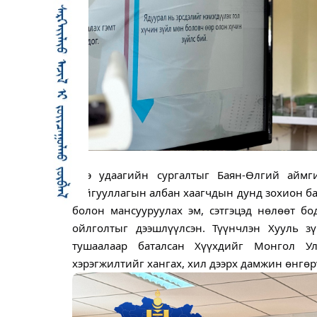
Энэ удаагийн сургалтыг Баян-Өлгий айм
байгууллагын албан хаагчдын дунд зохион бай
болон мансууруулах эм, сэтгэцэд нөлөөт бо
ойлголтыг дээшлүүлсэн. Түүнчлэн Хууль з
тушаалаар баталсан Хүүхдийг Монгол У
хэрэгжилтийг хангах, хил дээрх дамжин өнгөр