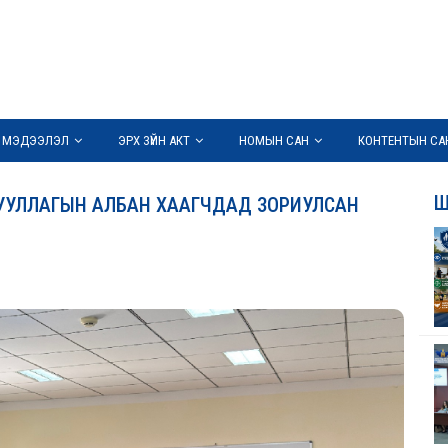
 МЭДЭЭЛЭЛ
ЭРХ ЗҮЙН АКТ
НОМЫН САН
КОНТЕНТЫН СА
Ш
УУЛЛАГЫН АЛБАН ХААГЧДАД ЗОРИУЛСАН