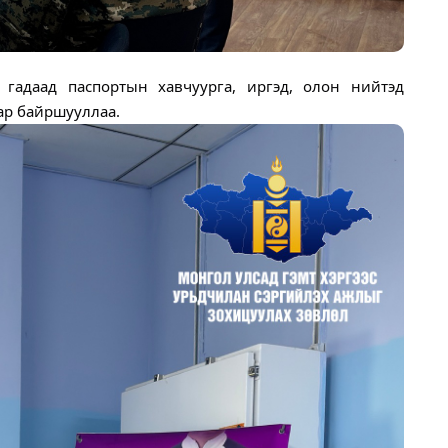
 гадаад паспортын хавчуурга, иргэд, олон нийтэд
ар байршууллаа.