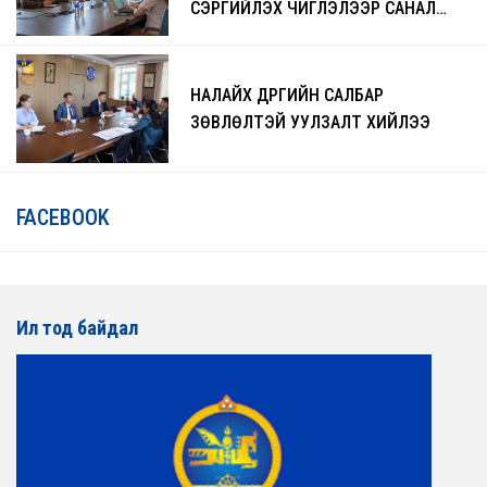
СЭРГИЙЛЭХ ЧИГЛЭЛЭЭР САНАЛ
СОЛИЛЦЛОО
НАЛАЙХ ДҮҮРГИЙН САЛБАР
ЗӨВЛӨЛТЭЙ УУЛЗАЛТ ХИЙЛЭЭ
FACEBOOK
Ил тод байдал