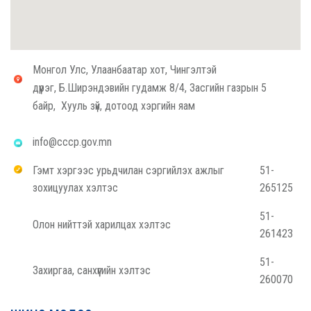
Монгол Улс, Улаанбаатар хот, Чингэлтэй
дүүрэг, Б.Ширэндэвийн гудамж 8/4, Засгийн газрын 5
байр, Хууль зүй, дотоод хэргийн яам
info@cccp.gov.mn
Гэмт хэргээс урьдчилан сэргийлэх ажлыг
51-
зохицуулах хэлтэс
265125
51-
Олон нийттэй харилцах хэлтэс
261423
51-
Захиргаа, санхүүгийн хэлтэс
260070