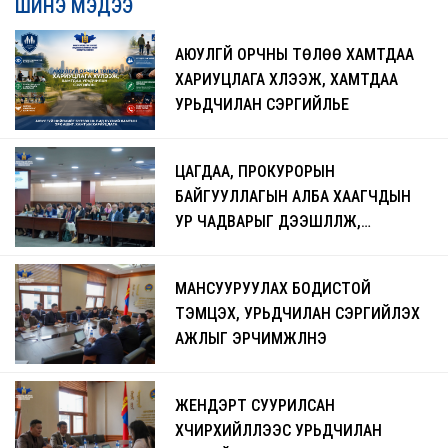
ШИНЭ МЭДЭЭ
АЮУЛГҮЙ ОРЧНЫ ТӨЛӨӨ ХАМТДАА
ХАРИУЦЛАГА ХҮЛЭЭЖ, ХАМТДАА
УРЬДЧИЛАН СЭРГИЙЛЬЕ
ЦАГДАА, ПРОКУРОРЫН
БАЙГУУЛЛАГЫН АЛБА ХААГЧДЫН
УР ЧАДВАРЫГ ДЭЭШЛҮҮЛЖ,
ЧАДАВХЖУУЛАХ СУРГАЛТ БОЛЖ
БАЙНА
МАНСУУРУУЛАХ БОДИСТОЙ
ТЭМЦЭХ, УРЬДЧИЛАН СЭРГИЙЛЭХ
АЖЛЫГ ЭРЧИМЖҮҮЛНЭ
ЖЕНДЭРТ СУУРИЛСАН
ХҮЧИРХИЙЛЛЭЭС УРЬДЧИЛАН