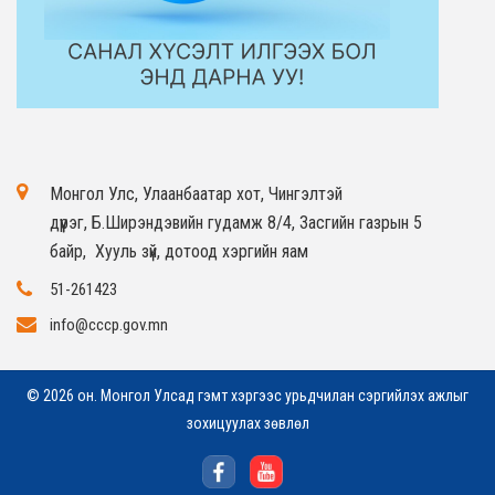
Монгол Улс, Улаанбаатар хот, Чингэлтэй
дүүрэг, Б.Ширэндэвийн гудамж 8/4, Засгийн газрын 5
байр, Хууль зүй, дотоод хэргийн яам
51-261423
info@cccp.gov.mn
© 2026 он. Монгол Улсад гэмт хэргээс урьдчилан сэргийлэх ажлыг
зохицуулах зөвлөл