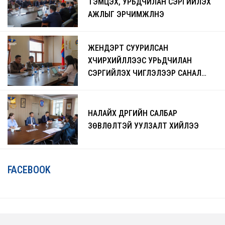
ТЭМЦЭХ, УРЬДЧИЛАН СЭРГИЙЛЭХ
АЖЛЫГ ЭРЧИМЖҮҮЛНЭ
ЖЕНДЭРТ СУУРИЛСАН
ХҮЧИРХИЙЛЛЭЭС УРЬДЧИЛАН
СЭРГИЙЛЭХ ЧИГЛЭЛЭЭР САНАЛ
СОЛИЛЦЛОО
НАЛАЙХ ДҮҮРГИЙН САЛБАР
ЗӨВЛӨЛТЭЙ УУЛЗАЛТ ХИЙЛЭЭ
FACEBOOK