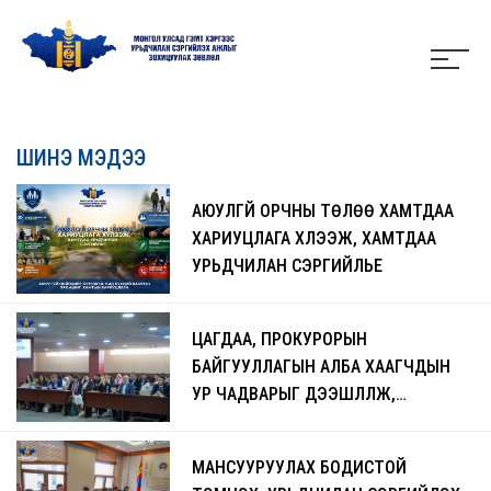
ШИНЭ МЭДЭЭ
АЮУЛГҮЙ ОРЧНЫ ТӨЛӨӨ ХАМТДАА
ХАРИУЦЛАГА ХҮЛЭЭЖ, ХАМТДАА
УРЬДЧИЛАН СЭРГИЙЛЬЕ
ЦАГДАА, ПРОКУРОРЫН
БАЙГУУЛЛАГЫН АЛБА ХААГЧДЫН
УР ЧАДВАРЫГ ДЭЭШЛҮҮЛЖ,
ЧАДАВХЖУУЛАХ СУРГАЛТ БОЛЖ
БАЙНА
МАНСУУРУУЛАХ БОДИСТОЙ