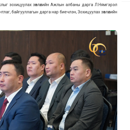
лыг зохицуулах зөвлөлийн Ажлын албаны дарга Л.Нямгэрэл
тлаг, байгууллагын дарга нар биечлэн, Зохицуулах зөвлөлийн