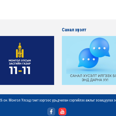
Санал хүсэлт
6 он. Монгол Улсад гэмт хэргээс урьдчилан сэргийлэх ажлыг зохицуулах 