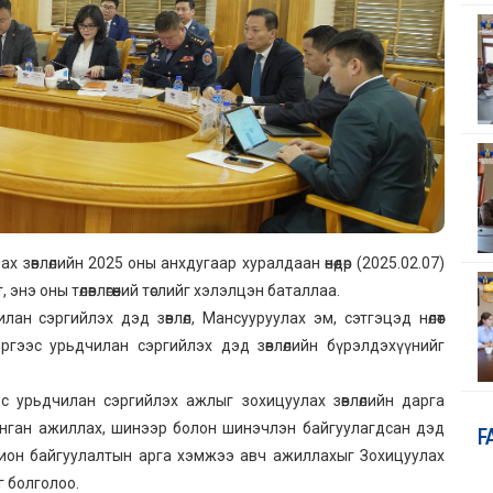
зөвлөлийн 2025 оны анхдугаар хуралдаан өнөөдөр (2025.02.07)
т, энэ оны төлөвлөгөөний төслийг хэлэлцэн баталлаа.
ан сэргийлэх дэд зөвлөл, Мансууруулах эм, сэтгэцэд нөлөөт
ргээс урьдчилан сэргийлэх дэд зөвлөлийн бүрэлдэхүүнийг
ээс урьдчилан сэргийлэх ажлыг зохицуулах зөвлөлийн дарга
г ханган ажиллах, шинээр болон шинэчлэн байгуулагдсан дэд
F
охион байгуулалтын арга хэмжээ авч ажиллахыг Зохицуулах
г болголоо.