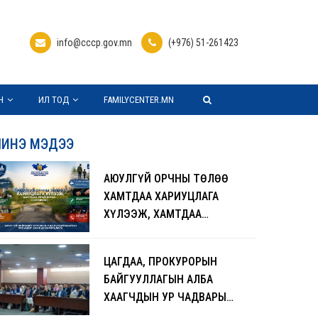
info@cccp.gov.mn
(+976) 51-261423
Н
ИЛ ТОД
FAMILYCENTER.MN
ИНЭ МЭДЭЭ
АЮУЛГҮЙ ОРЧНЫ ТӨЛӨӨ
ХАМТДАА ХАРИУЦЛАГА
ХҮЛЭЭЖ, ХАМТДАА
УРЬДЧИЛАН СЭРГИЙЛЬЕ
ЦАГДАА, ПРОКУРОРЫН
БАЙГУУЛЛАГЫН АЛБА
ХААГЧДЫН УР ЧАДВАРЫГ
ДЭЭШЛҮҮЛЖ,