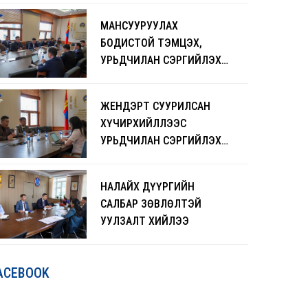
ЧАДАВХЖУУЛАХ СУРГАЛТ
МАНСУУРУУЛАХ
БОЛЖ БАЙНА
БОДИСТОЙ ТЭМЦЭХ,
УРЬДЧИЛАН СЭРГИЙЛЭХ
АЖЛЫГ ЭРЧИМЖҮҮЛНЭ
ЖЕНДЭРТ СУУРИЛСАН
ХҮЧИРХИЙЛЛЭЭС
УРЬДЧИЛАН СЭРГИЙЛЭХ
ЧИГЛЭЛЭЭР САНАЛ
СОЛИЛЦЛОО
НАЛАЙХ ДҮҮРГИЙН
САЛБАР ЗӨВЛӨЛТЭЙ
УУЛЗАЛТ ХИЙЛЭЭ
ACEBOOK