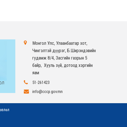
Монгол Улс, Улаанбаатар хот,
Чингэлтэй дүүрэг, Б.Ширэндэвийн
гудамж 8/4, Засгийн газрын 5
байр, Хууль зүй, дотоод хэргийн
яам
51-261423
info@cccp.gov.mn
зөвлөл