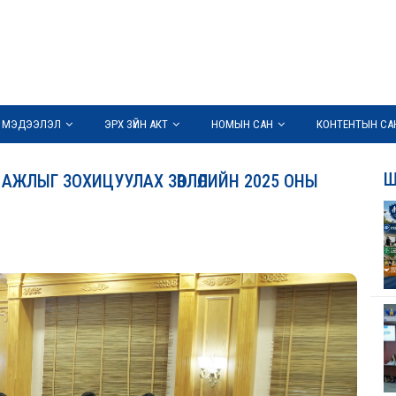
 МЭДЭЭЛЭЛ
ЭРХ ЗҮЙН АКТ
НОМЫН САН
КОНТЕНТЫН СА
Ш
АЖЛЫГ ЗОХИЦУУЛАХ ЗӨВЛӨЛИЙН 2025 ОНЫ