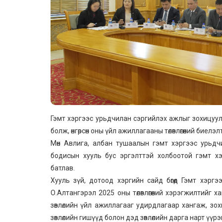
Гэмт хэргээс урьдчилан сэргийлэх ажлыг зохицуулах 
болж, өнгөрсөн оны үйл ажиллагааны төлөвлөгөөний биелэл
Мөн Авлига, албан тушаалын гэмт хэргээс урьдчил
бодисын хууль бус эргэлттэй холбоотой гэмт хэ
батлав.
Хууль зүй, дотоод хэргийн сайд бөгөөд Гэмт хэрг
О.Алтангэрэл 2025 оны төлөвлөгөөний хэрэгжилтий
зөвлөлийн үйл ажиллагааг удирдлагаар хангаж, з
зөвлөлийн гишүүд болон дэд зөвлөлийн дарга нарт үүрэ