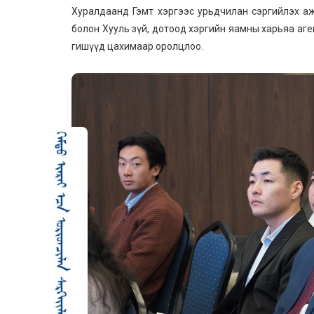
Хуралдаанд Гэмт хэргээс урьдчилан сэргийлэх аж
болон Хууль зүй, дотоод хэргийн яамны харьяа аген
гишүүд цахимаар оролцлоо.