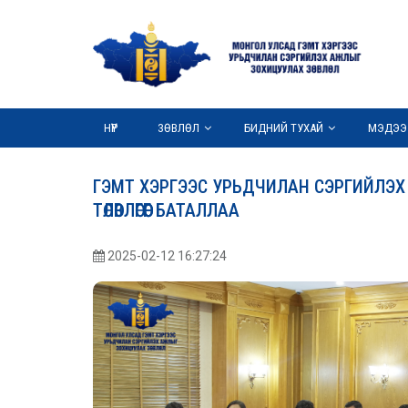
НҮҮР
ЗӨВЛӨЛ
БИДНИЙ ТУХАЙ
МЭДЭЭ
ГЭМТ ХЭРГЭЭС УРЬДЧИЛАН СЭРГИЙЛЭХ 
ТӨЛӨВЛӨГӨӨГ БАТАЛЛАА
2025-02-12 16:27:24