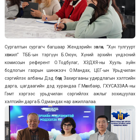
Сургалтын сургагч багшаар Жендэрийн зөвлөх, “Хүн тулгуурт
хөгжил” ТББ-ын тэргүүн Б.Оюун, Хүний эрхийн үндэсний
комиссын референт О.Тодбулаг, ХЗДХЯ-ны Хууль зүйн
бодлогын газрын шинжээч О.Мандах, ЦЕГ-ын Урьдчилан
сэргийлэх албаны Дэд бөгөөд Захиргааны удирдлагын хэлтсийн
дарга, цагдаагийн дэд хурандаа Г.Мөнхбаяр, ГХУСАЗЗАА-ны
Гэмт хэргээс урьдчилан сэргийлэх ажлыг зохицуулах
хэлтсийн дарга Б.Одмандах нар ажиллалаа.