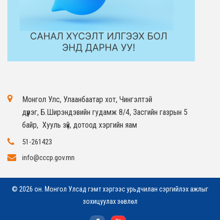
Монгол Улс, Улаанбаатар хот, Чингэлтэй
дүүрэг, Б.Ширэндэвийн гудамж 8/4, Засгийн газрын 5
байр, Хууль зүй, дотоод хэргийн яам
51-261423
info@cccp.gov.mn
© 2026 он. Монгол Улсад гэмт хэргээс урьдчилан сэргийлэх ажлыг
зохицуулах зөвлөл