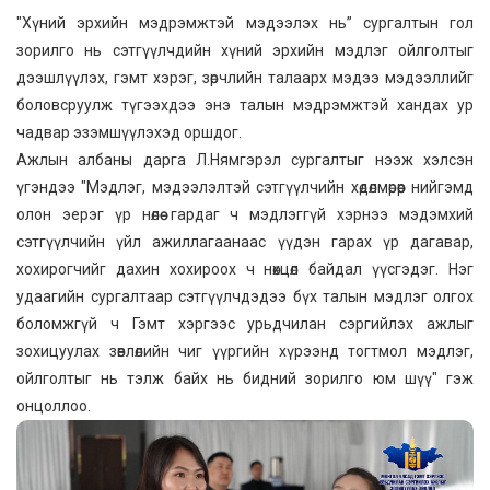
"Хүний эрхийн мэдрэмжтэй мэдээлэх нь” сургалтын гол
зорилго нь сэтгүүлчдийн хүний эрхийн мэдлэг ойлголтыг
дээшлүүлэх, гэмт хэрэг, зөрчлийн талаарх мэдээ мэдээллийг
боловсруулж түгээхдээ энэ талын мэдрэмжтэй хандах ур
чадвар эзэмшүүлэхэд оршдог.
Ажлын албаны дарга Л.Нямгэрэл сургалтыг нээж хэлсэн
үгэндээ "Мэдлэг, мэдээлэлтэй сэтгүүлчийн хөдөлмөрөөр нийгэмд
олон эерэг үр нөлөө гардаг ч мэдлэггүй хэрнээ мэдэмхий
сэтгүүлчийн үйл ажиллагаанаас үүдэн гарах үр дагавар,
хохирогчийг дахин хохироох ч нөхцөл байдал үүсгэдэг. Нэг
удаагийн сургалтаар сэтгүүлчдэдээ бүх талын мэдлэг олгох
боломжгүй ч Гэмт хэргээс урьдчилан сэргийлэх ажлыг
зохицуулах зөвлөлийн чиг үүргийн хүрээнд тогтмол мэдлэг,
ойлголтыг нь тэлж байх нь бидний зорилго юм шүү" гэж
онцоллоо.