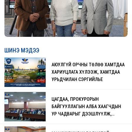
ШИНЭ МЭДЭЭ
АЮУЛГҮЙ ОРЧНЫ ТӨЛӨӨ ХАМТДАА
ХАРИУЦЛАГА ХҮЛЭЭЖ, ХАМТДАА
УРЬДЧИЛАН СЭРГИЙЛЬЕ
ЦАГДАА, ПРОКУРОРЫН
БАЙГУУЛЛАГЫН АЛБА ХААГЧДЫН
УР ЧАДВАРЫГ ДЭЭШЛҮҮЛЖ,
ЧАДАВХЖУУЛАХ СУРГАЛТ БОЛЖ
БАЙНА