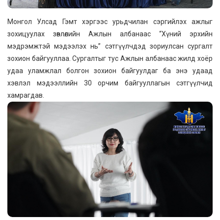
Монгол Улсад Гэмт хэргээс урьдчилан сэргийлэх ажлыг
зохицуулах зөвлөлийн Ажлын албанаас “Хүний эрхийн
мэдрэмжтэй мэдээлэх нь” сэтгүүлчдэд зориулсан сургалт
зохион байгууллаа. Сургалтыг тус Ажлын албанаас жилд хоёр
удаа уламжлал болгон зохион байгуулдаг ба энэ удаад
хэвлэл мэдээллийн 30 орчим байгууллагын сэтгүүлчид
хамрагдав.