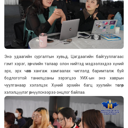
Энэ удаагийн сургалтын хувьд, Цагдаагийн байгууллагаас
гэмт хэрэг, зөрчлийн талаар олон нийтэд мэдээлэхдээ хүний
эрх, эрх чөлөөг хангаж хамгаалах чиглэлд баримталж буй
бодлоготой танилцсаны зэрэгцээ УИХ-ын энэ хаврын
чуулганаар хэлэлцэх Хүний эрхийн багц хуулийн төслөөр
хэлэлцүүлэг өрнүүлснээрээ онцлог байлаа.