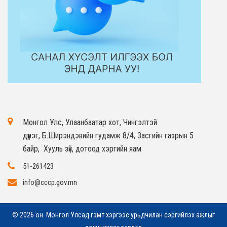
Монгол Улс, Улаанбаатар хот, Чингэлтэй
дүүрэг, Б.Ширэндэвийн гудамж 8/4, Засгийн газрын 5
байр, Хууль зүй, дотоод хэргийн яам
51-261423
info@cccp.gov.mn
© 2026 он. Монгол Улсад гэмт хэргээс урьдчилан сэргийлэх ажлыг