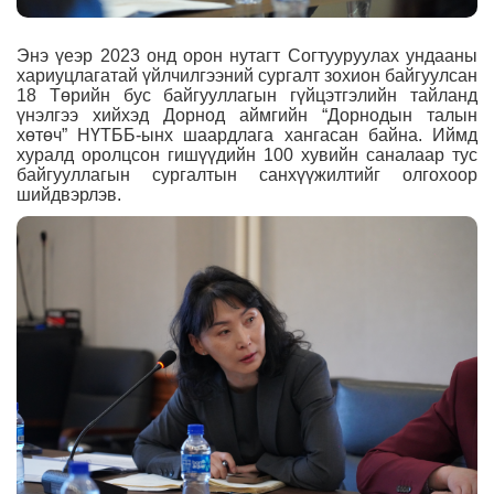
Энэ үеэр 2023 онд орон нутагт Согтууруулах ундааны
хариуцлагатай үйлчилгээний сургалт зохион байгуулсан
18 Төрийн бус байгууллагын гүйцэтгэлийн тайланд
үнэлгээ хийхэд Дорнод аймгийн “Дорнодын талын
хөтөч” НҮТББ-ынх шаардлага хангасан байна. Иймд
хуралд оролцсон гишүүдийн 100 хувийн саналаар тус
байгууллагын сургалтын санхүүжилтийг олгохоор
шийдвэрлэв.