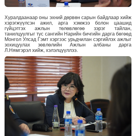
Хуралдаанаар оны эхний дөрвөн сарын байдлаар хийж
хэрэгжүүлсэн ажил, арга хэмжээ болон цаашид
гүйцэтгэх ажлын төлөвлөгөө зэрэг тайлан,
танилцуулгыг тус сангийн Нарийн бичгийн дарга бөгөөд
Монгол Улсад Гэмт хэргээс урьдчилан сэргийлэх ажлыг
зохицуулах зөвлөлийн Ажлын албаны дарга
Л.Нямгэрэл хийж, хэлэлцүүллээ.