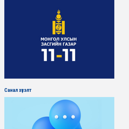
Санал хүсэлт