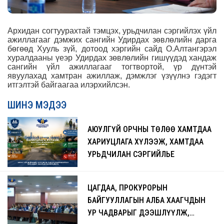
Архидан согтуурахтай тэмцэх, урьдчилан сэргийлэх үйл
ажиллагааг дэмжих сангийн Удирдах зөвлөлийн дарга
бөгөөд Хууль зүй, дотоод хэргийн сайд О.Алтангэрэл
хуралдааны үеэр Удирдах зөвлөлийн гишүүдэд хандаж
сангийн үйл ажиллагааг тогтвортой, үр дүнтэй
явуулахад хамтран ажиллаж, дэмжлэг үзүүлнэ гэдэгт
итгэлтэй байгаагаа илэрхийлсэн.
ШИНЭ МЭДЭЭ
АЮУЛГҮЙ ОРЧНЫ ТӨЛӨӨ ХАМТДАА
ХАРИУЦЛАГА ХҮЛЭЭЖ, ХАМТДАА
УРЬДЧИЛАН СЭРГИЙЛЬЕ
ЦАГДАА, ПРОКУРОРЫН
БАЙГУУЛЛАГЫН АЛБА ХААГЧДЫН
УР ЧАДВАРЫГ ДЭЭШЛҮҮЛЖ,