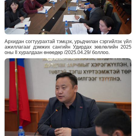
Архидан согтуурахтай тэмцэх, урьдчилан сэргийлэх үйл
ажиллагааг дэмжих сангийн Удирдах зөвлөлийн 2025
оны II хуралдаан өнөөдөр /2025.04.29/ боллоо.