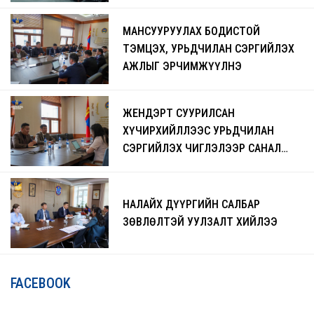
ЧАДАВХЖУУЛАХ СУРГАЛТ БОЛЖ
БАЙНА
МАНСУУРУУЛАХ БОДИСТОЙ
ТЭМЦЭХ, УРЬДЧИЛАН СЭРГИЙЛЭХ
АЖЛЫГ ЭРЧИМЖҮҮЛНЭ
ЖЕНДЭРТ СУУРИЛСАН
ХҮЧИРХИЙЛЛЭЭС УРЬДЧИЛАН
СЭРГИЙЛЭХ ЧИГЛЭЛЭЭР САНАЛ
СОЛИЛЦЛОО
НАЛАЙХ ДҮҮРГИЙН САЛБАР
ЗӨВЛӨЛТЭЙ УУЛЗАЛТ ХИЙЛЭЭ
FACEBOOK