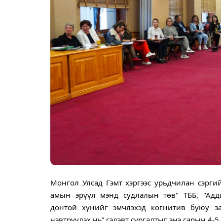
Монгол Улсад Гэмт хэргээс урьдчилан сэрги
амын эрүүл мэнд судлалын төв" ТББ, "Адди
донтой хүнийг эмчлэхэд когнитив буюу з
нэвтрүүлэх нь” сэдэвт сургалтыг энэ сарын 4-