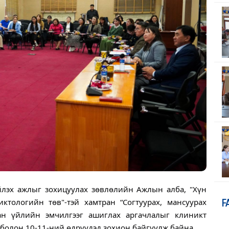
йлэх ажлыг зохицуулах зөвлөлийн Ажлын алба, "Хүн
ктологийн төв"-тэй хамтран “Согтуурах, мансуурах
F
ан үйлийн эмчилгээг ашиглах аргачлалыг клиникт
5 болон 10-11-ний өдрүүдэд зохион байгуулж байна.