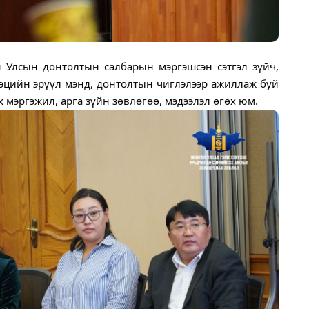
 Улсын донтолтын салбарын мэргэшсэн сэтгэл зүйч,
гэцийн эрүүл мэнд, донтолтын чиглэлээр ажиллаж буй
 мэргэжил, арга зүйн зөвлөгөө, мэдээлэл өгөх юм.