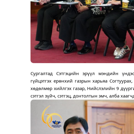
Сургалтад Сэтгэцийн эрүүл мэндийн үнд
гүйцэтгэх ерөнхий газрын харьяа Согтуурах
хөдөлмөр хийлгэх газар, Нийслэлийн 9 дүүрг
сэтгэл зүйч, сэтгэц, донтолтын эмч, алба хаа