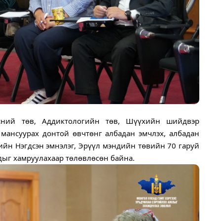
эсний төв, Аддиктологийн төв, Шүүхийн шийдвэр
, мансуурах донтой өвчтөнг албадан эмчлэх, албадан
ийн Нэгдсэн эмнэлэг, Эрүүл мэндийн төвийн 70 гаруй
гчдыг хамруулахаар төлөвлөсөн байна.