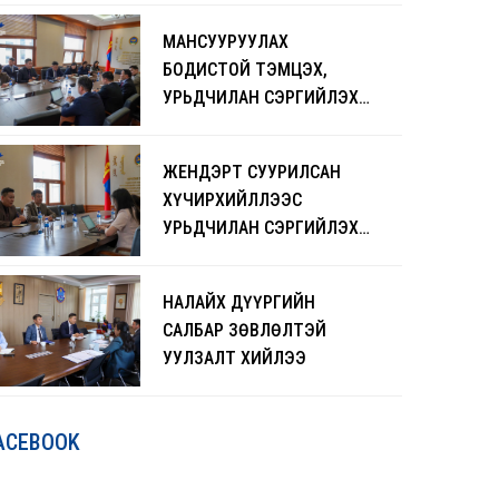
ЧАДАВХЖУУЛАХ СУРГАЛТ
МАНСУУРУУЛАХ
БОЛЖ БАЙНА
БОДИСТОЙ ТЭМЦЭХ,
УРЬДЧИЛАН СЭРГИЙЛЭХ
АЖЛЫГ ЭРЧИМЖҮҮЛНЭ
ЖЕНДЭРТ СУУРИЛСАН
ХҮЧИРХИЙЛЛЭЭС
УРЬДЧИЛАН СЭРГИЙЛЭХ
ЧИГЛЭЛЭЭР САНАЛ
СОЛИЛЦЛОО
НАЛАЙХ ДҮҮРГИЙН
САЛБАР ЗӨВЛӨЛТЭЙ
УУЛЗАЛТ ХИЙЛЭЭ
ACEBOOK