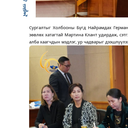
Сургалтыг Холбооны Бүгд Найрамдах Герман
зөвлөх хатагтай Мартина Клант удирдаж, сэт
алба хаагчдын мэдлэг, ур чадварыг дээшлүүлэх