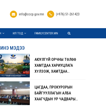
info@cccp.gov.mn
(+976) 51-261423
Н
ИЛ ТОД
FAMILYCENTER.MN
ИНЭ МЭДЭЭ
АЮУЛГҮЙ ОРЧНЫ ТӨЛӨӨ
ХАМТДАА ХАРИУЦЛАГА
ХҮЛЭЭЖ, ХАМТДАА
УРЬДЧИЛАН СЭРГИЙЛЬЕ
ЦАГДАА, ПРОКУРОРЫН
БАЙГУУЛЛАГЫН АЛБА
ХААГЧДЫН УР ЧАДВАРЫГ
ДЭЭШЛҮҮЛЖ,