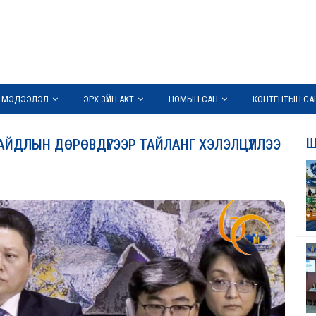
 МЭДЭЭЛЭЛ
ЭРХ ЗҮЙН АКТ
НОМЫН САН
КОНТЕНТЫН СА
Ш
АЙДЛЫН ДӨРӨВДҮГЭЭР ТАЙЛАНГ ХЭЛЭЛЦҮҮЛЛЭЭ