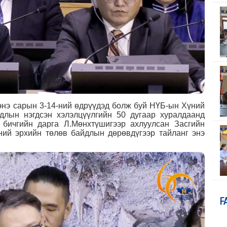
э сарын 3-14-ний өдрүүдэд болж буй НҮБ-ын Хүний
длын нэгдсэн хэлэлцүүлгийн 50 дугаар хуралдаанд
бичгийн дарга Л.Мөнхтүшигээр ахлуулсан Засгийн
ний эрхийн төлөв байдлын дөрөвдүгээр тайланг энэ
F