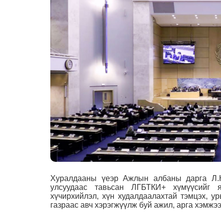
Хуралдааны үеэр Ажлын албаны дарга Л.
улсуудаас тавьсан ЛГБТКИ+ хүмүүсийг я
хүчирхийлэл, хүн худалдаалахтай тэмцэх, у
газраас авч хэрэгжүүлж буй ажил, арга хэмжэ