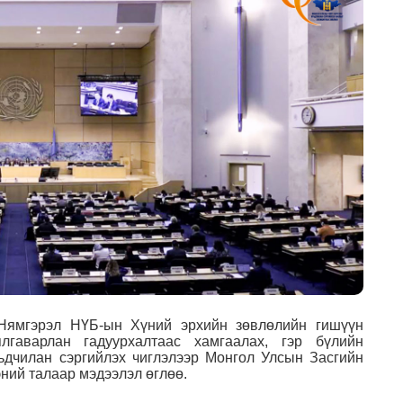
Нямгэрэл НҮБ-ын Хүний эрхийн зөвлөлийн гишүүн
лгаварлан гадуурхалтаас хамгаалах, гэр бүлийн
рьдчилан сэргийлэх чиглэлээр Монгол Улсын Засгийн
эний талаар мэдээлэл өглөө.