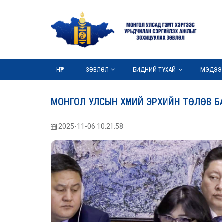
НҮҮР
ЗӨВЛӨЛ
БИДНИЙ ТУХАЙ
МЭДЭЭ
МОНГОЛ УЛСЫН ХҮНИЙ ЭРХИЙН ТӨЛӨВ Б
2025-11-06 10:21:58