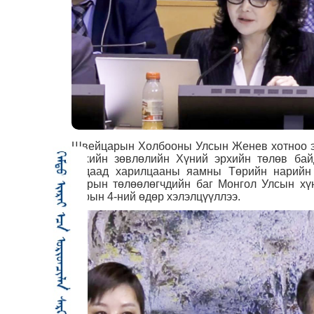
Швейцарын Холбооны Улсын Женев хотноо эн
эрхийн зөвлөлийн Хүний эрхийн төлөв бай
Гадаад харилцааны яамны Төрийн нарийн 
газрын төлөөлөгчдийн баг Монгол Улсын хү
сарын 4-ний өдөр хэлэлцүүллээ.