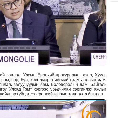
ий зөвлөл, Улсын Ерөнхий прокурорын газар, Хууль
 яам, Гэр, бүл, хөдөлмөр, нийгмийн хамгааллын яам,
лчлал, залуучуудын яам, Боловсролын яам, Байгаль
гол Улсад Гэмт хэргээс урьдчилан сэргийлэх ажлыг
ийдвэр гүйцэтгэх ерөнхий газрын төлөөлөл багтсан.