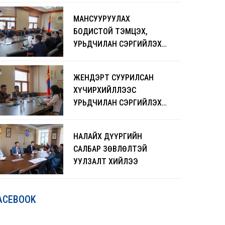
ЧАДАВХЖУУЛАХ СУРГАЛТ
МАНСУУРУУЛАХ
БОЛЖ БАЙНА
БОДИСТОЙ ТЭМЦЭХ,
УРЬДЧИЛАН СЭРГИЙЛЭХ
АЖЛЫГ ЭРЧИМЖҮҮЛНЭ
ЖЕНДЭРТ СУУРИЛСАН
ХҮЧИРХИЙЛЛЭЭС
УРЬДЧИЛАН СЭРГИЙЛЭХ
ЧИГЛЭЛЭЭР САНАЛ
СОЛИЛЦЛОО
НАЛАЙХ ДҮҮРГИЙН
САЛБАР ЗӨВЛӨЛТЭЙ
УУЛЗАЛТ ХИЙЛЭЭ
ACEBOOK