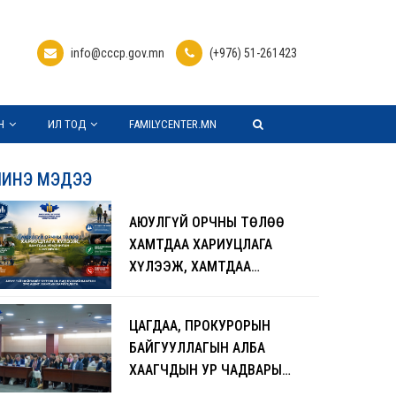
info@cccp.gov.mn
(+976) 51-261423
Н
ИЛ ТОД
FAMILYCENTER.MN
ИНЭ МЭДЭЭ
АЮУЛГҮЙ ОРЧНЫ ТӨЛӨӨ
ХАМТДАА ХАРИУЦЛАГА
ХҮЛЭЭЖ, ХАМТДАА
УРЬДЧИЛАН СЭРГИЙЛЬЕ
ЦАГДАА, ПРОКУРОРЫН
БАЙГУУЛЛАГЫН АЛБА
ХААГЧДЫН УР ЧАДВАРЫГ
ДЭЭШЛҮҮЛЖ,