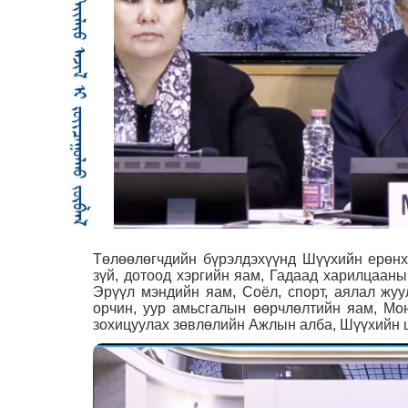
Төлөөлөгчдийн бүрэлдэхүүнд Шүүхийн ерөнх
зүй, дотоод хэргийн яам, Гадаад харилцааны
Эрүүл мэндийн яам, Соёл, спорт, аялал жуу
орчин, уур амьсгалын өөрчлөлтийн яам, Мон
зохицуулах зөвлөлийн Ажлын алба, Шүүхийн ш