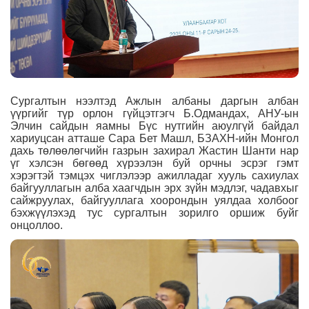
Сургалтын нээлтэд Ажлын албаны даргын албан
үүргийг түр орлон гүйцэтгэгч Б.Одмандах, АНУ-ын
Элчин сайдын яамны Бүс нутгийн аюулгүй байдал
хариуцсан атташе Сара Бет Машл, БЗАХН-ийн Монгол
дахь төлөөлөгчийн газрын захирал Жастин Шанти нар
үг хэлсэн бөгөөд хүрээлэн буй орчны эсрэг гэмт
хэрэгтэй тэмцэх чиглэлээр ажилладаг хууль сахиулах
байгууллагын алба хаагчдын эрх зүйн мэдлэг, чадавхыг
сайжруулах, байгууллага хоорондын уялдаа холбоог
бэхжүүлэхэд тус сургалтын зорилго оршиж буйг
онцоллоо.