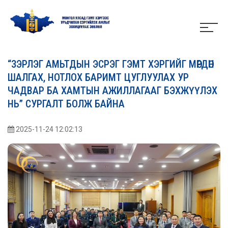
“ЗЭРЛЭГ АМЬТДЫН ЭСРЭГ ГЭМТ ХЭРГИЙГ МӨРДӨН
ШАЛГАХ, НОТЛОХ БАРИМТ ЦУГЛУУЛАХ УР
ЧАДВАР БА ХАМТЫН АЖИЛЛАГААГ БЭХЖҮҮЛЭХ
НЬ” СУРГАЛТ БОЛЖ БАЙНА
2025-11-24 12:02:13