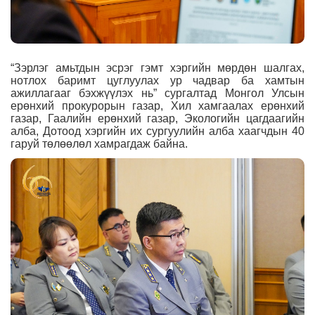
“Зэрлэг амьтдын эсрэг гэмт хэргийн мөрдөн шалгах,
нотлох баримт цуглуулах ур чадвар ба хамтын
ажиллагааг бэхжүүлэх нь” сургалтад Монгол Улсын
ерөнхий прокурорын газар, Хил хамгаалах ерөнхий
газар, Гаалийн ерөнхий газар, Экологийн цагдаагийн
алба, Дотоод хэргийн их сургуулийн алба хаагчдын 40
гаруй төлөөлөл хамрагдаж байна.