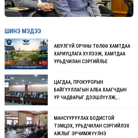
ШИНЭ МЭДЭЭ
АЮУЛГҮЙ ОРЧНЫ ТӨЛӨӨ ХАМТДАА
ХАРИУЦЛАГА ХҮЛЭЭЖ, ХАМТДАА
УРЬДЧИЛАН СЭРГИЙЛЬЕ
ЦАГДАА, ПРОКУРОРЫН
БАЙГУУЛЛАГЫН АЛБА ХААГЧДЫН
УР ЧАДВАРЫГ ДЭЭШЛҮҮЛЖ,
ЧАДАВХЖУУЛАХ СУРГАЛТ БОЛЖ
БАЙНА
МАНСУУРУУЛАХ БОДИСТОЙ
ТЭМЦЭХ, УРЬДЧИЛАН СЭРГИЙЛЭХ
АЖЛЫГ ЭРЧИМЖҮҮЛНЭ