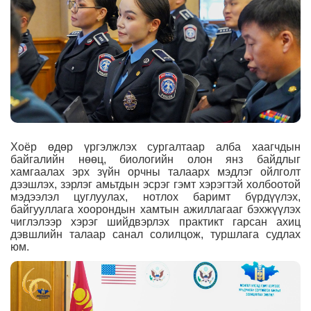
Хоёр өдөр үргэлжлэх сургалтаар алба хаагчдын
байгалийн нөөц, биологийн олон янз байдлыг
хамгаалах эрх зүйн орчны талаарх мэдлэг ойлголт
дээшлэх, зэрлэг амьтдын эсрэг гэмт хэрэгтэй холбоотой
мэдээлэл цуглуулах, нотлох баримт бүрдүүлэх,
байгууллага хоорондын хамтын ажиллагааг бэхжүүлэх
чиглэлээр хэрэг шийдвэрлэх практикт гарсан ахиц
дэвшлийн талаар санал солилцож, туршлага судлах
юм.