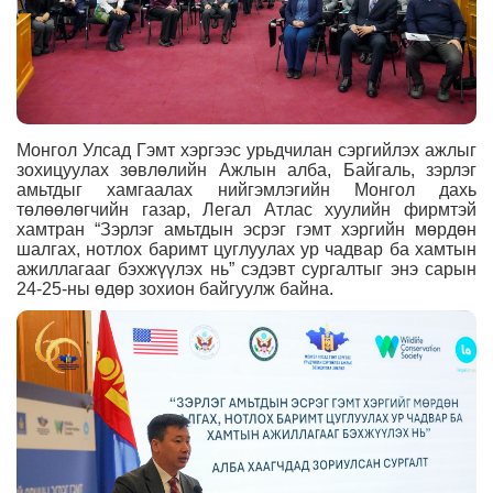
Монгол Улсад Гэмт хэргээс урьдчилан сэргийлэх ажлыг
зохицуулах зөвлөлийн Ажлын алба, Байгаль, зэрлэг
амьтдыг хамгаалах нийгэмлэгийн Монгол дахь
төлөөлөгчийн газар, Легал Атлас хуулийн фирмтэй
хамтран “Зэрлэг амьтдын эсрэг гэмт хэргийн мөрдөн
шалгах, нотлох баримт цуглуулах ур чадвар ба хамтын
ажиллагааг бэхжүүлэх нь” сэдэвт сургалтыг энэ сарын
24-25-ны өдөр зохион байгуулж байна.