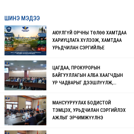
ШИНЭ МЭДЭЭ
АЮУЛГҮЙ ОРЧНЫ ТӨЛӨӨ ХАМТДАА
ХАРИУЦЛАГА ХҮЛЭЭЖ, ХАМТДАА
УРЬДЧИЛАН СЭРГИЙЛЬЕ
ЦАГДАА, ПРОКУРОРЫН
БАЙГУУЛЛАГЫН АЛБА ХААГЧДЫН
УР ЧАДВАРЫГ ДЭЭШЛҮҮЛЖ,
ЧАДАВХЖУУЛАХ СУРГАЛТ БОЛЖ
БАЙНА
МАНСУУРУУЛАХ БОДИСТОЙ
ТЭМЦЭХ, УРЬДЧИЛАН СЭРГИЙЛЭХ
АЖЛЫГ ЭРЧИМЖҮҮЛНЭ