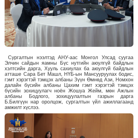
Сургалтын нээлтэд
АНУ-аас Монгол Улсад суугаа
Элчин сайдын яамны Бүс нутгийн аюулгүй байдлын
хэлтсийн дарга, Хууль сахиулах ба аюулгүй байдлын
атташе Сара Бет Машл, НҮБ-ын Мансууруулах бодис,
гэмт хэрэгтэй тэмцэх албаны Зүүн Өмнөд Ази, Номхон
далайн бүсийн албаны Цахим гэмт хэрэгтэй тэмцэх
бүсийн зохицуулагч ноён Жошуа Жейм, мөн Ажлын
албаны Бодлого, зохицуулалтын газрын дарга
Б.Билгүүн нар оролцож, сургалтын үйл ажиллагаанд
амжилт хүслээ.