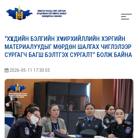
“ХҮҮХДИЙН БЭЛГИЙН ХҮЧИРХИЙЛЛИЙН ХЭРГИЙН
МАТЕРИАЛУУДЫГ МӨРДӨН ШАЛГАХ ЧИГЛЭЛЭЭР
СУРГАГЧ БАГШ БЭЛТГЭХ СУРГАЛТ” БОЛЖ БАЙНА
2026-05-11 17:30:55