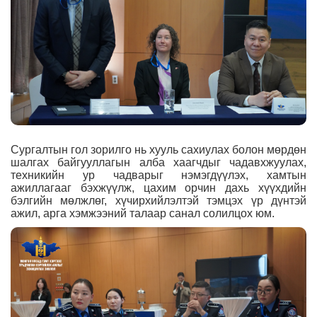
Сургалтын гол зорилго нь хууль сахиулах болон мөрдөн
шалгах байгууллагын алба хаагчдыг чадавхжуулах,
техникийн ур чадварыг нэмэгдүүлэх, хамтын
ажиллагааг бэхжүүлж, цахим орчин дахь хүүхдийн
бэлгийн мөлжлөг, хүчирхийлэлтэй тэмцэх үр дүнтэй
ажил, арга хэмжээний талаар санал солилцох юм.