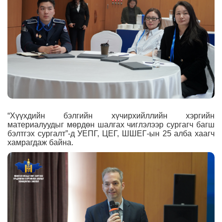
“Хүүхдийн бэлгийн хүчирхийллийн
хэргийн
материалуудыг мөрдөн шалгах чиглэлээр сургагч багш
бэлтгэх сургалт”-д УЕПГ, ЦЕГ, ШШЕГ-ын 25 алба хаагч
хамрагдаж байна.