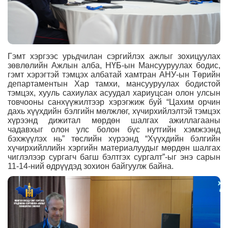
Гэмт хэргээс урьдчилан сэргийлэх ажлыг зохицуулах
зөвлөлийн Ажлын алба, НҮБ-ын Мансууруулах бодис,
гэмт хэрэгтэй тэмцэх албатай хамтран АНУ-ын Төрийн
департаментын Хар тамхи, мансууруулах бодистой
тэмцэх, хууль сахиулах асуудал хариуцсан олон улсын
товчооны санхүүжилтээр хэрэгжиж буй “
Цахим орчин
дахь хүүхдийн бэлгийн мөлжлөг, хүчирхийлэлтэй тэмцэх
хүрээнд дижитал мөрдөн шалгах ажиллагааны
чадавхыг олон улс болон бүс нутгийн хэмжээнд
бэхжүүлэх нь
” төслийн хүрээнд
“Хүүхдийн бэлгийн
хүчирхийллийн
хэргийн
материалуудыг мөрдөн шалгах
чиглэлээр сургагч багш бэлтгэх сургалт”-ыг энэ сарын
11-14-ний өдрүүдэд зохион байгуулж байна.